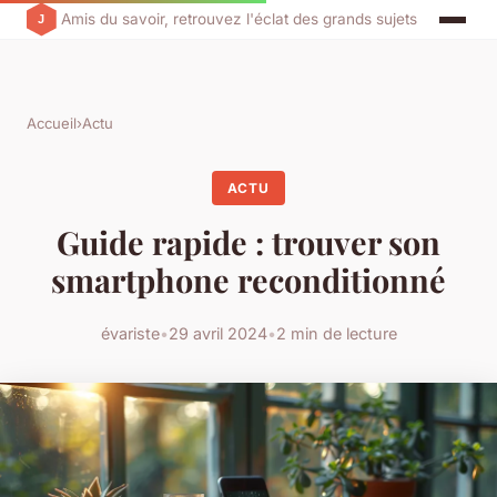
Amis du savoir, retrouvez l'éclat des grands sujets
Accueil
›
Actu
ACTU
Guide rapide : trouver son
smartphone reconditionné
évariste
•
29 avril 2024
•
2 min de lecture