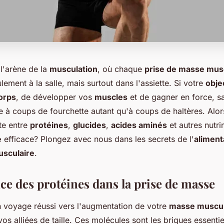
l'arène de la
musculation
, où chaque
prise de masse mus
ement à la salle, mais surtout dans l'assiette. Si votre
objec
orps
, de développer vos
muscles
et de gagner en force, s
e à coups de fourchette autant qu'à coups de haltères. Alors
ite entre
protéines
,
glucides
,
acides aminés
et autres nutr
e
efficace? Plongez avec nous dans les secrets de l'
aliment
usculaire
.
ce des protéines dans la prise de masse
 voyage réussi vers l'augmentation de votre
masse muscul
os alliées de taille. Ces molécules sont les briques essenti