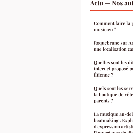
Actu — Nos aut
Comment faire la p
musicien ?
Roquebrune sur Ar
une localisation c
Quelles sont les di
internet proposé p
Étienne ?
Quels sont les serv
la boutique de vêt
parents ?
La musique au-delà
beatmaking : Expl
d'expression artis
l'importance de di