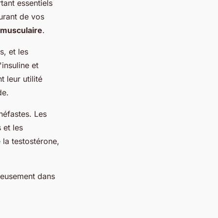
tant essentiels
burant de vos
 musculaire
.
, et les
insuline et
leur utilité
de.
néfastes. Les
 et les
la testostérone,
cieusement dans