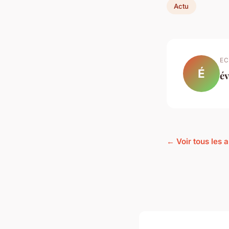
Actu
EC
É
év
← Voir tous les a