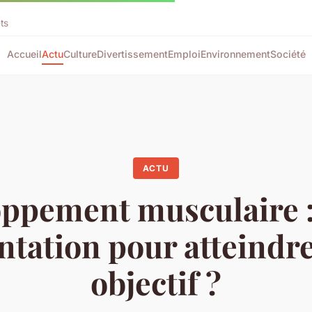
ts
Accueil
Actu
Culture
Divertissement
Emploi
Environnement
Société
ACTU
ppement musculaire :
ntation pour atteindre
objectif ?