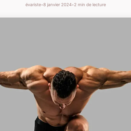
évariste
•
8 janvier 2024
•
2 min de lecture