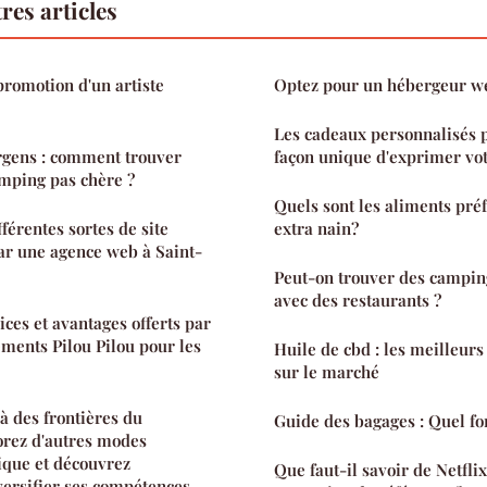
res articles
romotion d'un artiste
Optez pour un hébergeur w
Les cadeaux personnalisés p
gens : comment trouver
façon unique d'exprimer vo
amping pas chère ?
Quels sont les aliments préf
fférentes sortes de site
extra nain?
ar une agence web à Saint-
Peut-on trouver des campi
avec des restaurants ?
ices et avantages offerts par
ements Pilou Pilou pour les
Huile de cbd : les meilleurs
sur le marché
 des frontières du
Guide des bagages : Quel fo
orez d'autres modes
tique et découvrez
Que faut-il savoir de Netfli
versifier ses compétences