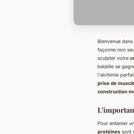
Bienvenue dans 
façonne non seul
sculpter votre
c
bataille se gagn
l'alchimie parfa
prise de muscl
construction m
L'importan
Pour entamer un
protéines
sont v