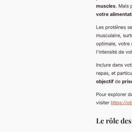
muscles
. Mais 
votre alimentat
Les protéines 
musculaire, sur
optimale, votre 
l'intensité de vo
Inclure dans vo
repas, et parti
objectif
de
pri
Pour explorer da
visiter
https://o
Le rôle des