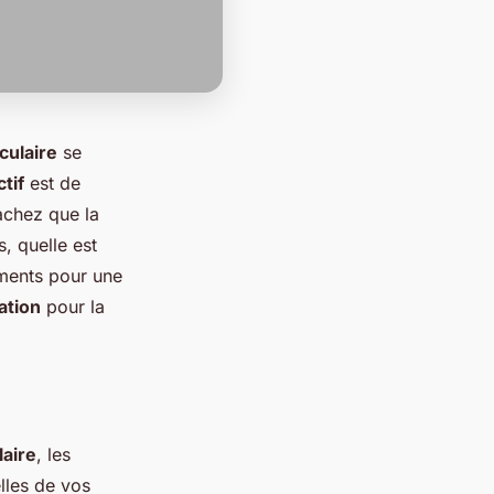
culaire
se
tif
est de
achez que la
, quelle est
iments pour une
ation
pour la
aire
, les
elles de vos