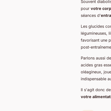
Souvent diabolis
pour
votre cor
séances d'
entr
Les glucides com
légumineuses, li
favorisant une p
post-entraîneme
Parlons aussi de
acides gras esse
oléagineux, jou
indispensable 
Il s'agit donc 
votre alimentat