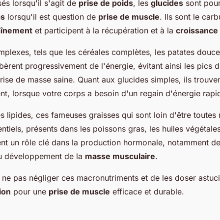
és lorsqu'il s'agit de
prise de poids
, les
glucides
sont pour
ps
lorsqu'il est question de
prise de muscle
. Ils sont le car
aînement
et participent à la récupération et à la
croissance
plexes, tels que les céréales complètes, les patates douces
bèrent progressivement de l'énergie, évitant ainsi les pics d'
rise de masse saine. Quant aux glucides simples, ils trouvent 
nt, lorsque votre corps a besoin d'un regain d'énergie rapi
s lipides, ces fameuses graisses qui sont loin d'être toutes 
ntiels, présents dans les poissons gras, les huiles végétales
ent un rôle clé dans la production hormonale, notamment de 
au développement de la
masse musculaire
.
de ne pas négliger ces macronutriments et de les doser astu
ion
pour une
prise de muscle
efficace et durable.