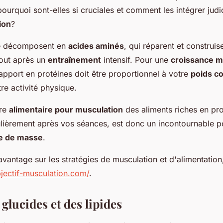
pourquoi sont-elles si cruciales et comment les intégrer ju
ion
?
se décomposent en
acides aminés
, qui réparent et construise
tout après un
entraînement
intensif. Pour une
croissance m
apport en protéines doit être proportionnel à votre
poids c
tre activité physique.
tre
alimentaire pour musculation
des aliments riches en pr
culièrement après vos séances, est donc un incontournable 
se de masse
.
vantage sur les stratégies de musculation et d'alimentation
bjectif-musculation.com/
.
 glucides et des lipides