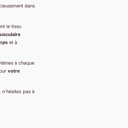
dicieusement dans
nt le tissu
usculaire
orps
et à
otéines à chaque
pour
votre
, n'hésitez pas à