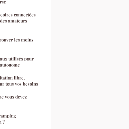
rse
geoires connectées
 des amateurs
trouver les moins
aux utilisés pour
n autonome
tation libre,
ur tous vos besoins
ue vous devez
 camping
n ?