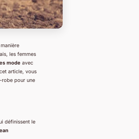
e manière
mais, les femmes
es mode
avec
et article, vous
e-robe pour une
 définissent le
jean