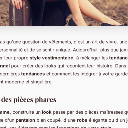
as qu'une question de vêtements, c'est un art de vivre, un
rsonnalité et de se sentir unique. Aujourd'hui, plus que ja
er leur propre
style vestimentaire
, à mélanger les
tendanc
onnel
pour créer des looks qui racontent leur histoire. Dans c
 dernières
tendances
et comment les intégrer à votre gard
t moderne et singulière.
 des pièces phares
emme
, construire un
look
passe par des pièces maîtresses qui
sse d'un
pantalon
bien coupé, d'une
robe
élégante ou d'un
usté, ces éléments sont les fondations de votre
style
.