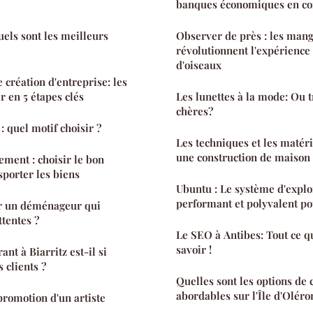
banques économiques en co
uels sont les meilleurs
Observer de près : les man
révolutionnent l'expérience
d'oiseaux
 création d'entreprise: les
r en 5 étapes clés
Les lunettes à la mode: Ou 
chères?
: quel motif choisir ?
Les techniques et les matéri
une construction de maiso
ment : choisir le bon
sporter les biens
Ubuntu : Le système d'exploi
performant et polyvalent po
 un déménageur qui
ttentes ?
Le SEO à Antibes: Tout ce q
savoir !
ant à Biarritz est-il si
 clients ?
Quelles sont les options de
abordables sur l'Île d'Oléro
romotion d'un artiste