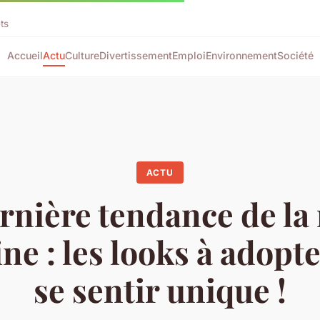
ts
Accueil
Actu
Culture
Divertissement
Emploi
Environnement
Société
ACTU
rnière tendance de l
ne : les looks à adopt
se sentir unique !