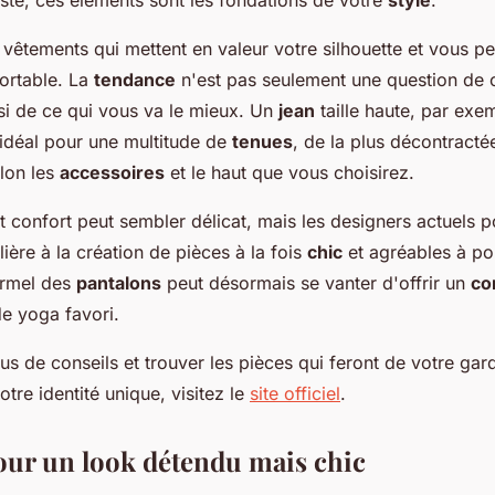
vêtements qui mettent en valeur votre silhouette et vous p
fortable. La
tendance
n'est pas seulement une question de c
i de ce qui vous va le mieux. Un
jean
taille haute, par exem
 idéal pour une multitude de
tenues
, de la plus décontractée
elon les
accessoires
et le haut que vous choisirez.
t confort peut sembler délicat, mais les designers actuels p
lière à la création de pièces à la fois
chic
et agréables à por
ormel des
pantalons
peut désormais se vanter d'offrir un
co
de yoga favori.
us de conseils et trouver les pièces qui feront de votre ga
otre identité unique, visitez le
site officiel
.
our un look détendu mais chic