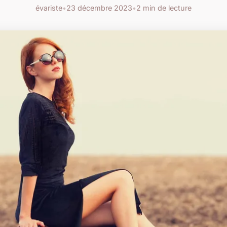
évariste
•
23 décembre 2023
•
2 min de lecture