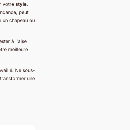
r votre
style
.
endance, peut
e un chapeau ou
ter à l'aise
otre meilleure
.
availlé. Ne sous-
 transformer une