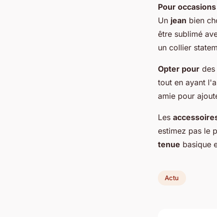
Pour occasions
Un
jean
bien cho
être sublimé av
un collier state
Opter pour
des 
tout en ayant l'a
amie pour ajout
Les
accessoire
estimez pas le 
tenue
basique e
Actu