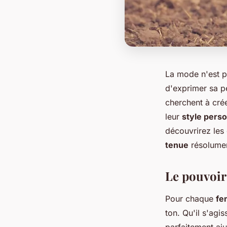
La mode n'est p
d'exprimer sa pe
cherchent à cré
leur
style pers
découvrirez les
tenue
résolumen
Le pouvoir
Pour chaque
f
ton. Qu'il s'agi
parfaitement aj