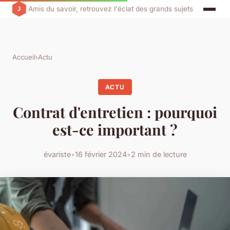
Amis du savoir, retrouvez l'éclat des grands sujets
Accueil
›
Actu
ACTU
Contrat d'entretien : pourquoi
est-ce important ?
évariste
•
16 février 2024
•
2 min de lecture