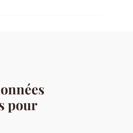
données
es pour