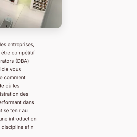
es entreprises,
être compétitif
rators (DBA)
ticle vous
que comment
de où les
istration des
performant dans
 se tenir au
une introduction
discipline afin