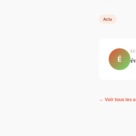
Actu
EC
É
év
← Voir tous les a