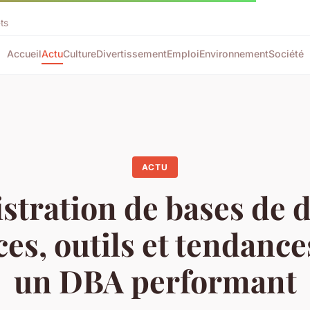
ts
Accueil
Actu
Culture
Divertissement
Emploi
Environnement
Société
ACTU
stration de bases de 
ces, outils et tendanc
un DBA performant