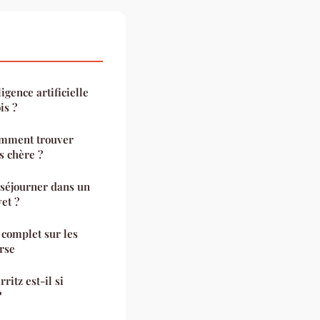
igence artificielle
is ?
omment trouver
s chère ?
 séjourner dans un
et ?
 complet sur les
rse
ritz est-il si
?