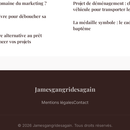
omaine du marketing ?
Projet de déménagement : ch
véhicule pour transporter l
ivre pour déboucher sa
La médaille symbole : le ca
baptême
e alternative au prêt
ncer vos projets
Jamesgangridesagain
Mentions légales
Contact
© 2026 Jamesgangridesagain. Tous droits réservés.