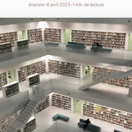
évariste
•
8 avril 2023
•
1 min de lecture