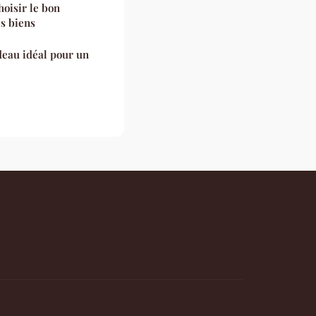
oisir le bon
es biens
deau idéal pour un