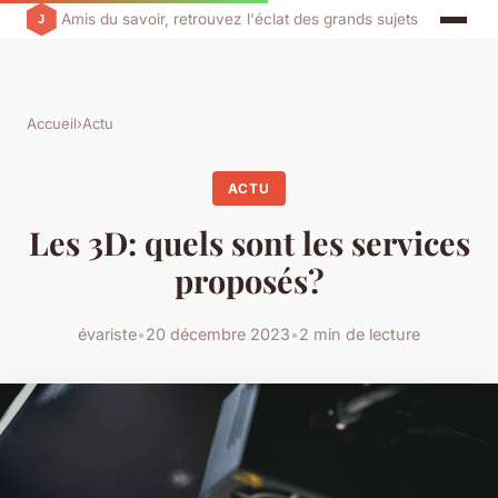
Amis du savoir, retrouvez l'éclat des grands sujets
Accueil
›
Actu
ACTU
Les 3D: quels sont les services
proposés?
évariste
•
20 décembre 2023
•
2 min de lecture